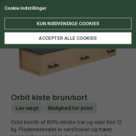
kommer fra ansvarligt skandinavisk skovbrug.
Cookie indstillinger
KUN NØDVENDIGE COOKIES
ACCEPTER ALLE COOKIES
Orbit kiste brun/sort
Lav vægt
Mulighed for print
Orbit består af 80% mindre træ og vejer blot 12
kg. Pladematerialet er certificeret og træet