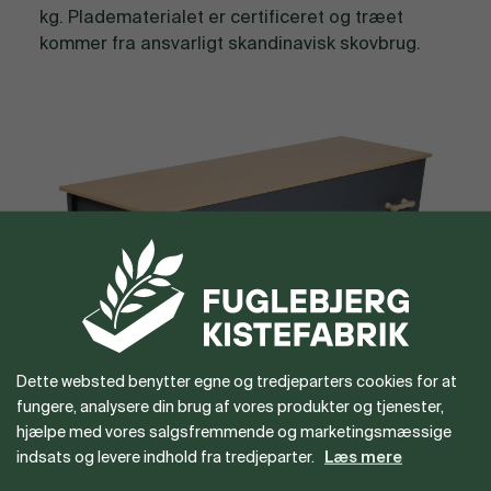
kg. Pladematerialet er certificeret og træet
kommer fra ansvarligt skandinavisk skovbrug.
Orbit kiste sort/brun
Dette websted benytter egne og tredjeparters cookies for at
fungere, analysere din brug af vores produkter og tjenester,
Lav vægt
Mulighed for print
hjælpe med vores salgsfremmende og marketingsmæssige
indsats og levere indhold fra tredjeparter.
Læs mere
Orbit består af 80% mindre træ og vejer blot 12
kg. Pladematerialet er certificeret og træet