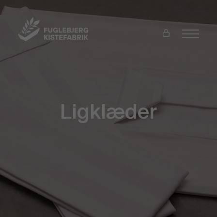
Ligklæder