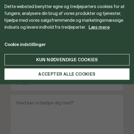
Dette websted benytter egne og tredjeparters cookies for at
Vil du gerne være forhandler
fungere, analysere din brug af vores produkter og tjenester,
hjælpe med vores salgsfremmende og marketingsmæssige
eller har du spørgsmål?
indsats og levere indhold fra tredjeparter.
Læs mere
Cookie indstillinger
KUN NØDVENDIGE COOKIES
ACCEPTER ALLE COOKIES