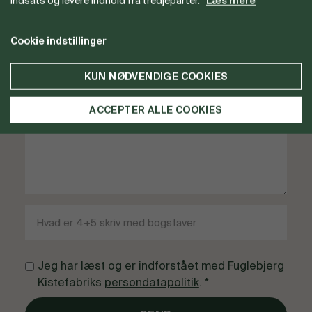
indsats og levere indhold fra tredjeparter.
Læs mere
Cookie indstillinger
KUN NØDVENDIGE COOKIES
ACCEPTER ALLE COOKIES
Jeg har læst og er indforstået med Fuglebjerg
Kistefabriks
persondatapolitik
. *