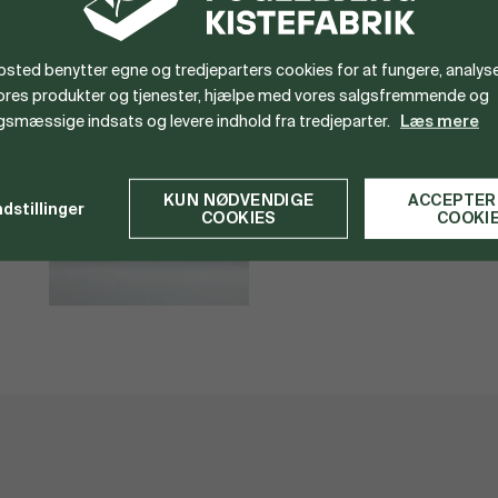
Se vores udvalg af
Pludra urner
her
BILLEDER
sted benytter egne og tredjeparters cookies for at fungere, analyse
vores produkter og tjenester, hjælpe med vores salgsfremmende og
gsmæssige indsats og levere indhold fra tredjeparter.
Læs mere
KUN NØDVENDIGE
ACCEPTER
ndstillinger
COOKIES
COOKI