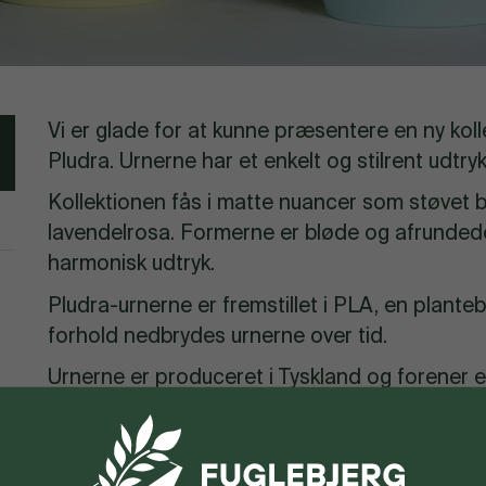
Vi er glade for at kunne præsentere en ny koll
Pludra. Urnerne har et enkelt og stilrent udtry
Kollektionen fås i matte nuancer som støvet bl
lavendelrosa. Formerne er bløde og afrundede, 
harmonisk udtryk.
Pludra-urnerne er fremstillet i PLA, en plante
forhold nedbrydes urnerne over tid.
Urnerne er produceret i Tyskland og forener 
vælge en farve og form, der føles rigtig.