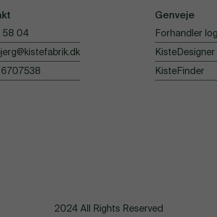
akt
Genveje
 58 04
Forhandler log
jerg@kistefabrik.dk
KisteDesigner
16707538
KisteFinder
2024 All Rights Reserved