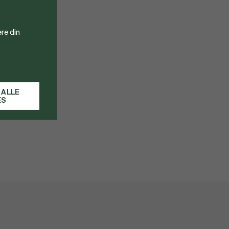
re din
 ALLE
ES