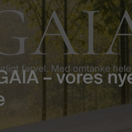
AIA – vores nye 
æ