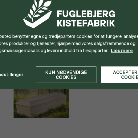
æstetik eller funktion.
Hos Fuglebjerg Kistefabrik tror vi på, at afs
GAIA ønsker vi at tilbyde endnu en mulighed t
et lettere og mere naturligt valg.
sted benytter egne og tredjeparters cookies for at fungere, analyse
vores produkter og tjenester, hjælpe med vores salgsfremmende og
gsmæssige indsats og levere indhold fra tredjeparter.
Læs mere
BILLEDER
KUN NØDVENDIGE
ACCEPTER
ndstillinger
COOKIES
COOKI