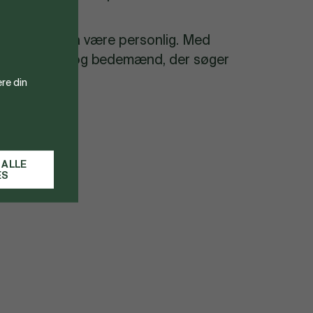
keden gerne må være personlig. Med
il de familier og bedemænd, der søger
re din
 ALLE
ES