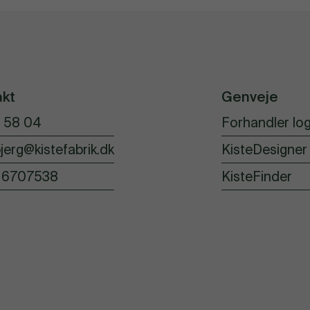
akt
Genveje
 58 04
Forhandler log
jerg@kistefabrik.dk
KisteDesigner
16707538
KisteFinder