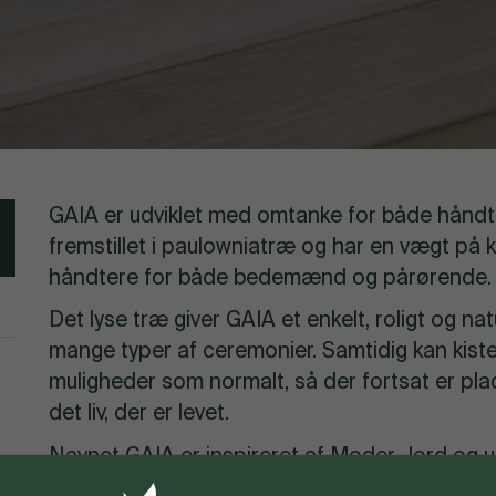
GAIA er udviklet med omtanke for både håndter
fremstillet i paulowniatræ og har en vægt på ku
håndtere for både bedemænd og pårørende.
Det lyse træ giver GAIA et enkelt, roligt og nat
mange typer af ceremonier. Samtidig kan ki
muligheder som normalt, så der fortsat er plad
det liv, der er levet.
Navnet GAIA er inspireret af Moder Jord og u
udvikle vores arbejde i en mere grøn retning