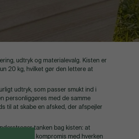
ing, udtryk og materialevalg. Kisten er
n 20 kg, hvilket gør den lettere at
urligt udtryk, som passer smukt ind i
sten personliggøres med de samme
s til at skabe en afsked, der afspejler
nderstreger tanken bag kisten: at
, uden at gå på kompromis med hverken