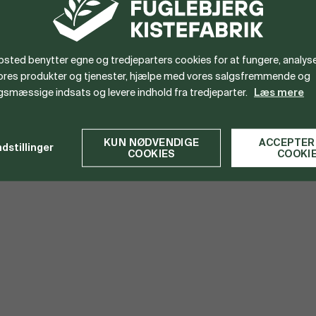
akt
Genveje
sted benytter egne og tredjeparters cookies for at fungere, analyse
 58 04
Forhandler log
vores produkter og tjenester, hjælpe med vores salgsfremmende og
gsmæssige indsats og levere indhold fra tredjeparter.
Læs mere
jerg@kistefabrik.dk
KisteDesigner
16707538
KisteFinder
KUN NØDVENDIGE
ACCEPTER
ndstillinger
COOKIES
COOKI