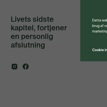
Kont
Livets sidste
Dette web
kapitel, fortjener
58 52
brug af 
marketin
en personlig
fugleb
afslutning
CVR. 
Cookie i