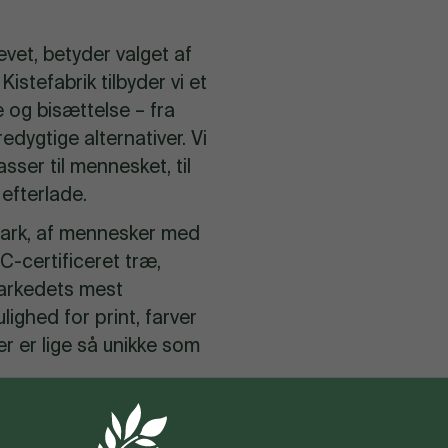
levet, betyder valget af
istefabrik tilbyder vi et
e og bisættelse – fra
edygtige alternativer. Vi
asser til mennesket, til
 efterlade.
mark, af mennesker med
-certificeret træ
,
markedets mest
mulighed for
print
, farver
er er lige så unikke som