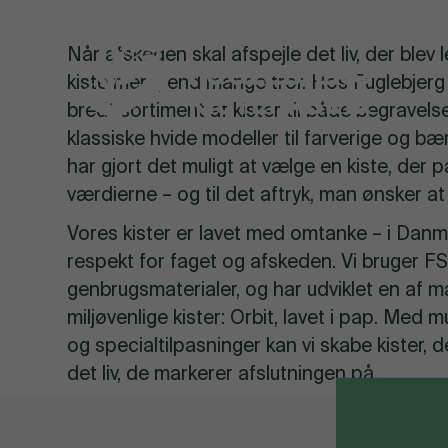
Når afskeden skal afspejle det liv, der blev 
kiste mere, end mange tror. Hos Fuglebjerg K
bredt sortiment af kister til både begravels
klassiske hvide modeller til farverige og bær
har gjort det muligt at vælge en kiste, der p
værdierne – og til det aftryk, man ønsker at
Vores kister er lavet med omtanke – i Dan
respekt for faget og afskeden. Vi bruger
FSC
genbrugsmaterialer, og har udviklet en af 
miljøvenlige kister: Orbit, lavet i pap. Med 
og specialtilpasninger kan vi skabe kister, d
det liv, de markerer afslutningen på.