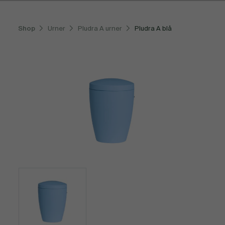
Shop
Urner
Pludra A urner
Pludra A blå