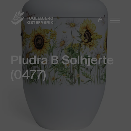
Pludra B Solhjerte
(0477)