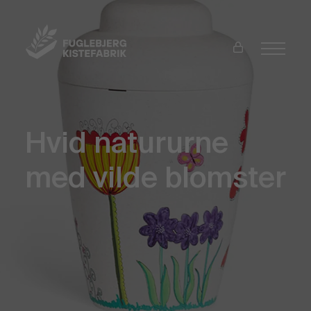
Hvid natururne
med vilde blomster