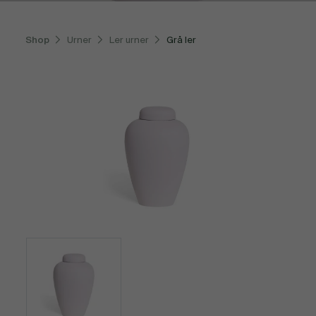
Shop
Urner
Ler urner
Grå ler