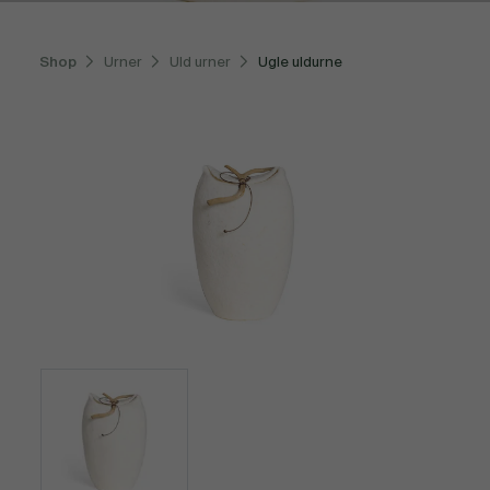
Shop
Urner
Uld urner
Ugle uldurne