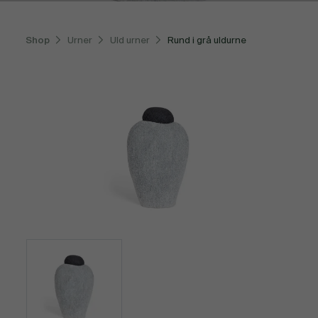
Shop
Urner
Uld urner
Rund i grå uldurne