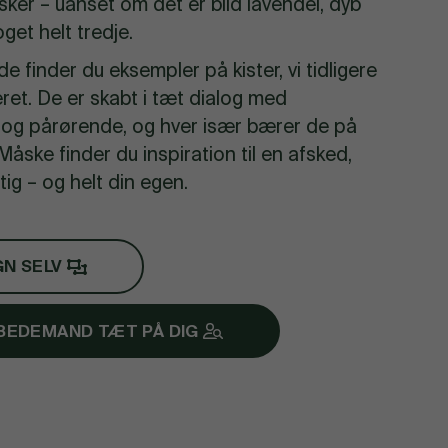
sker – uanset om det er blid lavendel, dyb
oget helt tredje.
e finder du eksempler på kister, vi tidligere
ret. De er skabt i tæt dialog med
g pårørende, og hver især bærer de på
 Måske finder du inspiration til en afsked,
gtig – og helt din egen.
GN SELV
 BEDEMAND TÆT PÅ DIG