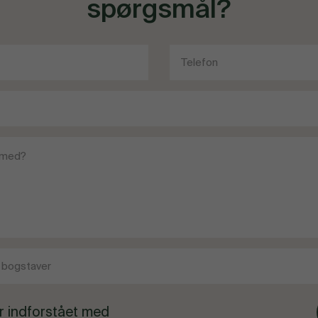
spørgsmål?
r indforstået med