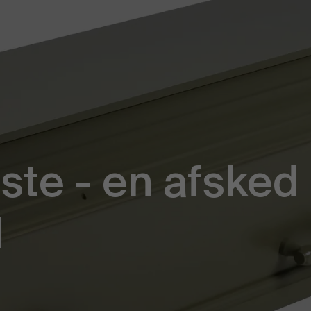
ste - en afske
d