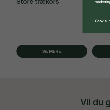
Store trækors
Dyne
marketin
Cookie i
SE MERE
Vil du 