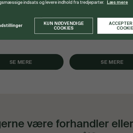
sæt
Kisteskruer
gsmæssige indsats og levere indhold fra tredjeparter.
Læs mere
KUN NØDVENDIGE
ACCEPTER
ndstillinger
COOKIES
COOKI
SE MERE
SE MERE
gerne være forhandler elle