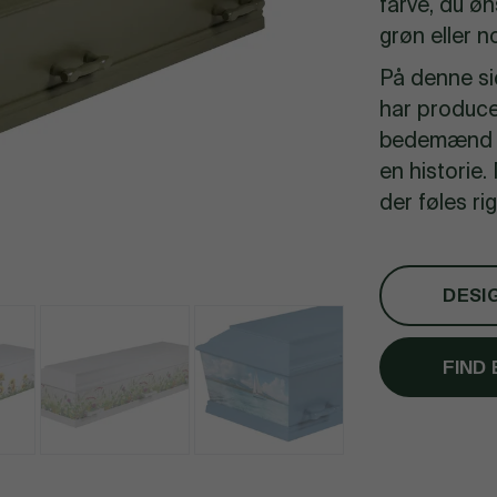
farve, du øn
grøn eller n
På denne sid
har produce
bedemænd o
en historie.
der føles ri
DESI
FIND