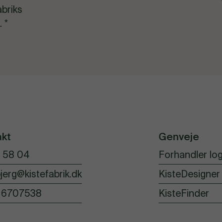
abriks
. *
akt
Genveje
 58 04
Forhandler log
jerg@kistefabrik.dk
KisteDesigner
16707538
KisteFinder