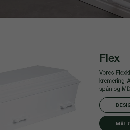
Flex
Vores Flexk
kremering. A
spån og M
DESI
MÅL 