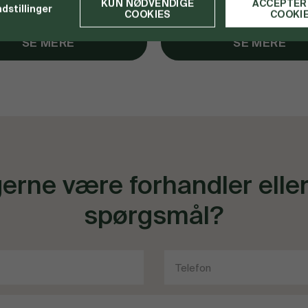
KUN NØDVENDIGE
ACCEPTER
ndstillinger
COOKIES
COOKI
SE MERE
SE MERE
gerne være forhandler elle
spørgsmål?