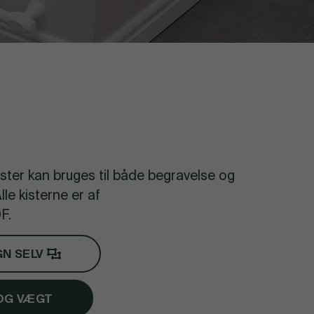
ister kan bruges til både begravelse og
lle kisterne er af
DF.
GN SELV
OG VÆGT