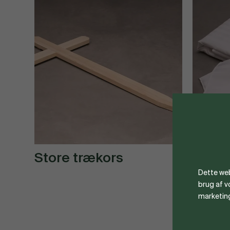
Store trækors
Dyne
Dette web
brug af 
marketin