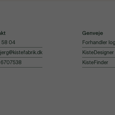
akt
Genveje
 58 04
Forhandler log
jerg@kistefabrik.dk
KisteDesigner
16707538
KisteFinder