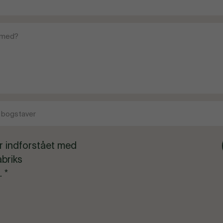
r indforstået med
abriks
. *