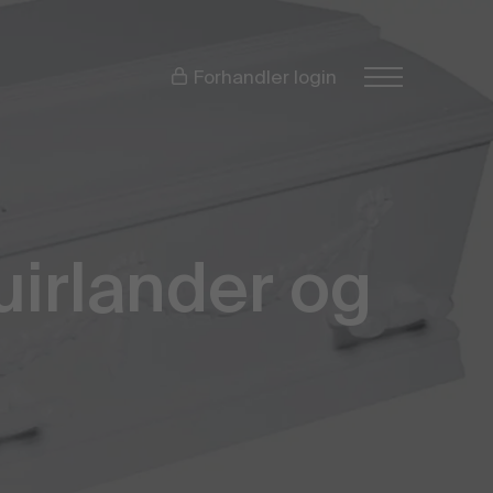
Forhandler login
uirlander og