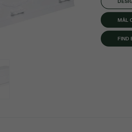
DESI
MÅL 
FIND