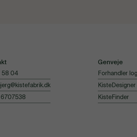
akt
Genveje
 58 04
Forhandler log
jerg@kistefabrik.dk
KisteDesigner
16707538
KisteFinder