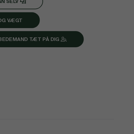
GN SELV
OG VÆGT
 BEDEMAND TÆT PÅ DIG