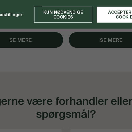
KUN NØDVENDIGE
ACCEPTER
ndstillinger
COOKIES
COOKI
SE MERE
SE MERE
gerne være forhandler elle
spørgsmål?