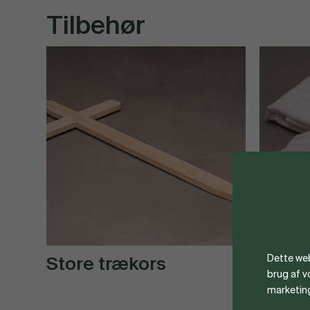
Tilbehør
Dette web
Store trækors
Dyne
brug af 
marketin