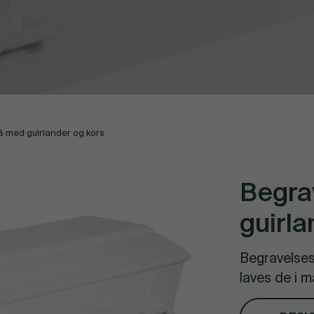
B med guirlander og kors
Begra
guirla
Begravelses
laves de i m