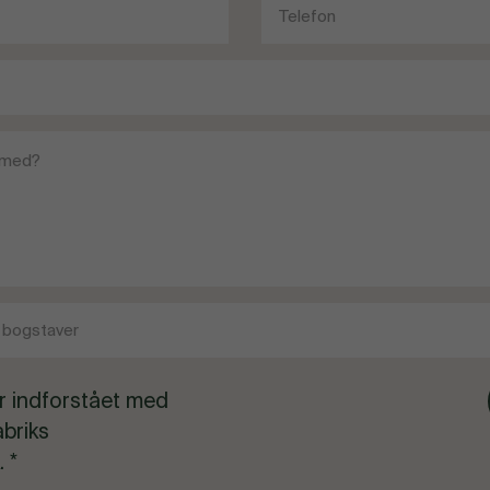
r indforstået med
abriks
. *