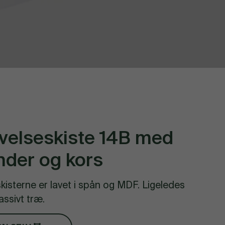
velseskiste 14B med
nder og kors
kisterne er lavet i spån og MDF. Ligeledes
assivt træ.